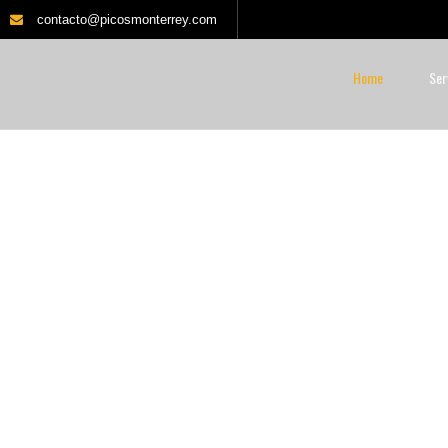
contacto@picosmonterrey.com
Home
Ser
OTEGE TU PATRIMO
y desarrollamos soluciones de segurida