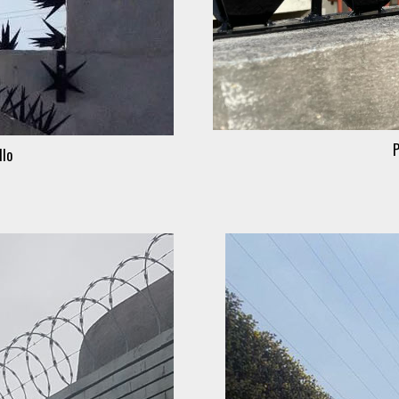
P
llo